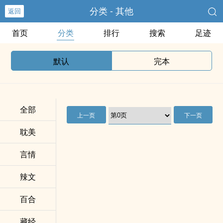
分类 - 其他
返回
首页
分类
排行
搜索
足迹
默认
完本
全部
上一页
下一页
耽美
言情
辣文
百合
藏经