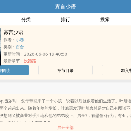
寡言少语
分类
排行
搜索
寡言少语
作者：
小巷
类别：
百合
2026-06-06 19:40:50
更新时间：
最新章节：
没跑路
即阅读
章节目录
加入
&emsp;五岁时，父母带回来了一个小孩，说着以后就跟着他们生活了。叶旭
两个弟弟出来。随着年龄的增长，叶旭语发现叶旭言总是对自己有图谋不
没想到又被商业对手江珩和他的弟弟咬上。男全?，有恶俗x行为，有4i，g
新，不坑文1v4（会有新角色）
展开全部