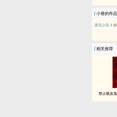
小巷的作
寡言少语
/
小
相关推荐