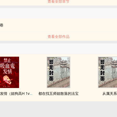
查看全部章节
品
巷
查看全部作品
禁止吸血鬼发情（姐狗高H 1v1）
都在找五师姐散落的法宝
从属关