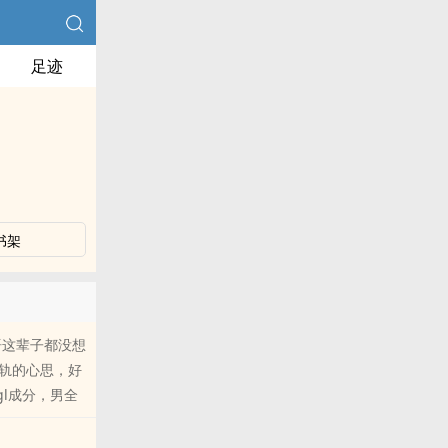
足迹
书架
语这辈子都没想
轨的心思，好
l成分，男全