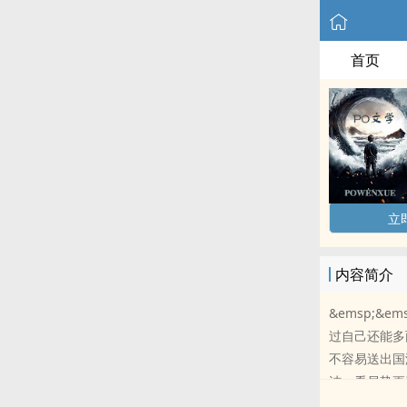
首页
立
内容简介
&emsp;
过自己还能多
不容易送出国
洁。看局势更