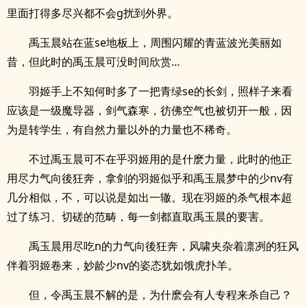
里面打得多尽兴都不会g扰到外界。
禹玉晨站在蓝se地板上，周围闪耀的青蓝波光美丽如
昔，但此时的禹玉晨可没时间欣赏…
羽姬手上不知何时多了一把青绿se的长剑，照样子来看
应该是一级魔导器，剑气森寒，彷佛空气也被切开一般，因
为是转学生，有自然力量以外的力量也不稀奇。
不过禹玉晨可不在乎羽姬用的是什麽力量，此时的他正
用尽力气向後狂奔，拿剑的羽姬似乎和禹玉晨梦中的少nv有
几分相似，不，可以说是如出一辙。现在羽姬的杀气根本超
过了练习、切磋的范畴，每一剑都直取禹玉晨的要害。
禹玉晨用尽吃n的力气向後狂奔，风啸夹杂着凛冽的狂风
伴着羽姬卷来，妙龄少nv的姿态犹如饿虎扑羊。
但，令禹玉晨不解的是，为什麽会有人专程来杀自己？