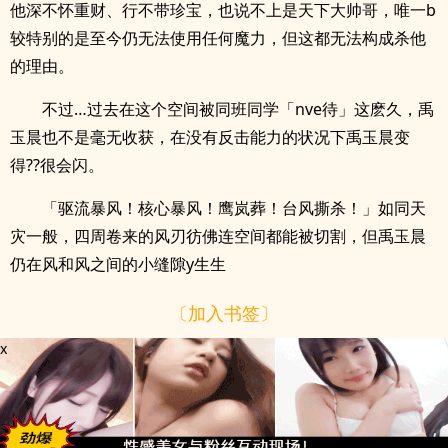
他深不怀重财、行不带珍宝，也说不上是天下大帅哥，唯一b
较特别的是至今仍无法使用任何魔力，但这都无法构成杀他
的理由。
不过…过去在这个空间被同班同学「nve待」这麽久，禹
玉晨也不是毫无收获，在没有反击能力的状况下禹玉晨变
得??很会闪。
「驱流暴风！核心暴风！鹰岚葬！台风撕杀！」如同天
灾一般，四周卷来的风刃彷佛连空间都能被切割，但禹玉晨
仍在风和风之间的小缝隙y生生
〔加入书签〕
x