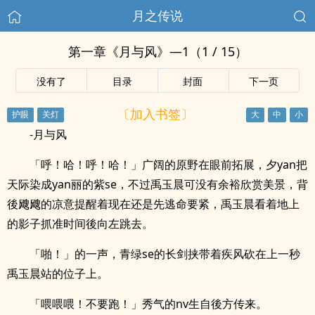
月之传说
第一章《月与风》—1（1 / 15）
没有了
目录
封面
下一页
〔加入书签〕
-月与风
「呼！哈！呼！哈！」广阔的原野在眼前拓展，夕yan把
天际染成yan丽的紫se，不过禹玉晨可没有余裕欣赏美景，背
後飕飕的凉意提醒着现在还是先逃命要紧，禹玉晨看着地上
的影子抓准时间後向左跳去。
「啪！」的一声，青绿se的长剑挟带着疾风砍在上一秒
禹玉晨站的位子上。
「喂喂喂！不要跑！」秀气的nv生自後方传来。