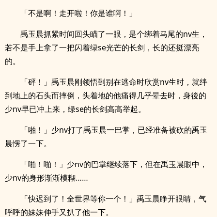
「不是啊！走开啦！你是谁啊！」
禹玉晨抓紧时间回头瞄了一眼，是个绑着马尾的nv生，
若不是手上拿了一把闪着绿se光芒的长剑，长的还挺漂亮
的。
「砰！」禹玉晨刚领悟到别在逃命时欣赏nv生时，就绊
到地上的石头而摔倒，头着地的他痛得几乎晕去时，身後的
少nv早已冲上来，绿se的长剑高高举起。
「啪！」少nv打了禹玉晨一巴掌，已经准备被砍的禹玉
晨愣了一下。
「啪！啪！」少nv的巴掌继续落下，但在禹玉晨眼中，
少nv的身形渐渐模糊……
「快迟到了！全世界等你一个！」禹玉晨睁开眼睛，气
呼呼的妹妹伸手又扒了他一下。