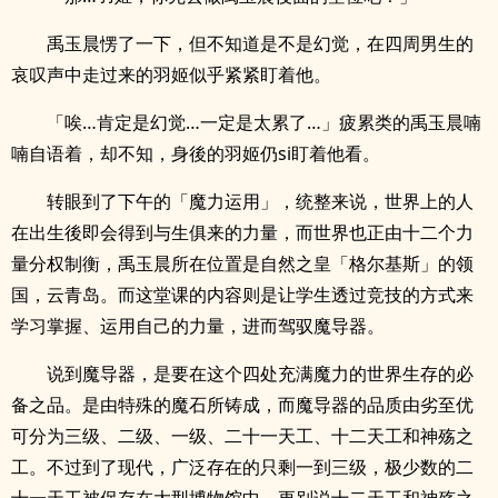
禹玉晨愣了一下，但不知道是不是幻觉，在四周男生的
哀叹声中走过来的羽姬似乎紧紧盯着他。
「唉…肯定是幻觉…一定是太累了…」疲累类的禹玉晨喃
喃自语着，却不知，身後的羽姬仍si盯着他看。
转眼到了下午的「魔力运用」，统整来说，世界上的人
在出生後即会得到与生俱来的力量，而世界也正由十二个力
量分权制衡，禹玉晨所在位置是自然之皇「格尔基斯」的领
国，云青岛。而这堂课的内容则是让学生透过竞技的方式来
学习掌握、运用自己的力量，进而驾驭魔导器。
说到魔导器，是要在这个四处充满魔力的世界生存的必
备之品。是由特殊的魔石所铸成，而魔导器的品质由劣至优
可分为三级、二级、一级、二十一天工、十二天工和神殇之
工。不过到了现代，广泛存在的只剩一到三级，极少数的二