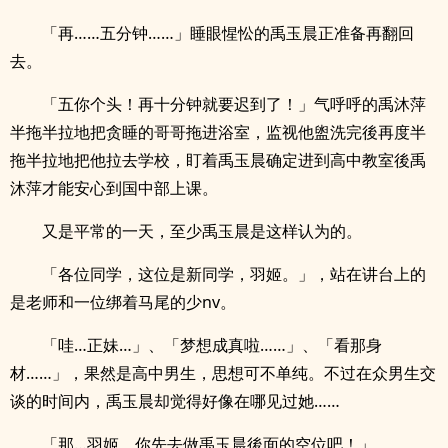
「再……五分钟……」睡眼惺忪的禹玉晨正准备再翻回
去。
「五你个头！再十分钟就要迟到了！」气呼呼的禹沐萍
半拖半拉地把贪睡的哥哥拖进浴室，监视他盥洗完後再度半
拖半拉地把他拉去学校，盯着禹玉晨确定进到高中教室後禹
沐萍才能安心到国中部上课。
又是平常的一天，至少禹玉晨是这样认为的。
「各位同学，这位是新同学，羽姬。」，站在讲台上的
是老师和一位绑着马尾的少nv。
「哇…正妹…」、「梦想成真啦……」、「看那身
材……」，果然是高中男生，思想可不单纯。不过在众男生交
谈的时间内，禹玉晨却觉得好像在哪见过她……
「那…羽姬，你先去做禹玉晨後面的空位吧！」