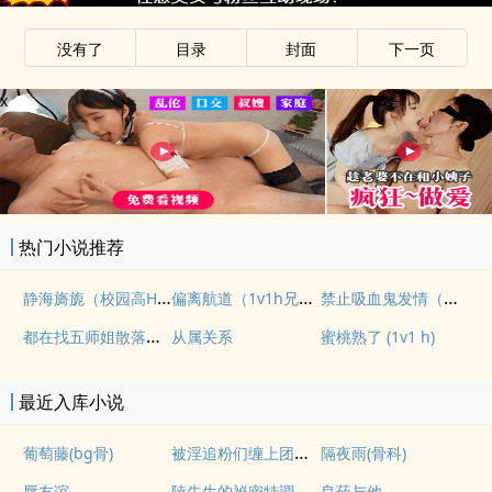
没有了
目录
封面
下一页
x
热门小说推荐
静海旖旎（校园高H）
偏离航道（1v1h兄妹骨科bg）
禁止吸血鬼发情（姐狗高H 1v1）
都在找五师姐散落的法宝
从属关系
蜜桃熟了 (1v1 h)
最近入库小说
被淫追粉们缠上团播女主播(露出NPH)
葡萄藤(bg骨)
隔夜雨(骨科)
唇友谊
陸先生的祕密特調
良药与他