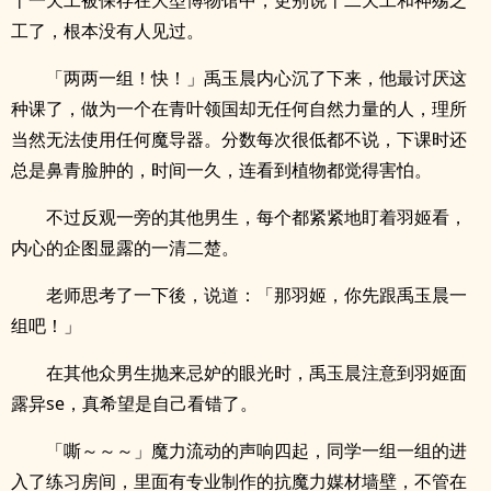
十一天工被保存在大型博物馆中，更别说十二天工和神殇之
工了，根本没有人见过。
「两两一组！快！」禹玉晨内心沉了下来，他最讨厌这
种课了，做为一个在青叶领国却无任何自然力量的人，理所
当然无法使用任何魔导器。分数每次很低都不说，下课时还
总是鼻青脸肿的，时间一久，连看到植物都觉得害怕。
不过反观一旁的其他男生，每个都紧紧地盯着羽姬看，
内心的企图显露的一清二楚。
老师思考了一下後，说道：「那羽姬，你先跟禹玉晨一
组吧！」
在其他众男生抛来忌妒的眼光时，禹玉晨注意到羽姬面
露异se，真希望是自己看错了。
「嘶～～～」魔力流动的声响四起，同学一组一组的进
入了练习房间，里面有专业制作的抗魔力媒材墙壁，不管在