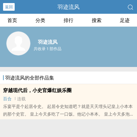
羽迹流风
返回
首页
分类
排行
搜索
足迹
羽迹流风
共收录 1 部作品
羽迹流风的全部作品集
穿越现代后，小史官爆红娱乐圈
百合
连载
乐宴平是个起居令史。 起居令史知道吧？就是天天埋头记皇上小本本
的那个史官。 皇上今天多吃了一口饭。他记小本本。 皇上今天多泡了
一会澡。他记小本本。 皇上今天和言官吵架了！他奋笔疾书，..
本站提示：各位书友要是觉得《穿越现代后，小史官爆红娱乐圈》还
不错的话请不要忘记向您QQ群和微博里的朋友推荐哦！